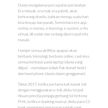
Dunia mengalamai percepatan perubahan
Era minyak, era mall, era pabrik, akan
berkurang drastis, bahkan menuju suatu hari
bisa lenyap dan punah. Sementara era
app
,
online
,
e-money
,
e-learning
,
e-system
,
e-fin
,
virtual, dll sudah dan sedang dipercepat kita
masuki.
Hampir semua aktifitas apapun akan
berbasis teknologi, berbasis online, cash less,
semua berbasis pada laptop (dunia yang
dilipat – meminjam istilah Pak Asharf Amir)
dan hand-phone (dunia dalam genggaman)
Tahun 2017, ketika pertama kali masuk toll
dengan menggunakan e-toll, disitu terjadi
ribuan pekerja penjaga gerbang tol terkena
PHK, ketika e-banking muncul, disitu para CS
bank mengalami penurunan jumlah yang