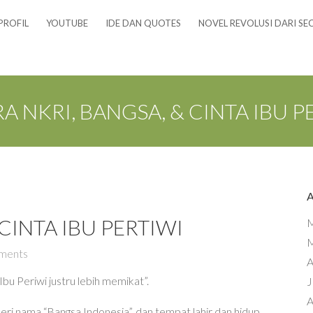
PROFIL
YOUTUBE
IDE DAN QUOTES
NOVEL REVOLUSI DARI SE
A NKRI, BANGSA, & CINTA IBU P
CINTA IBU PERTIWI
M
M
ments
A
Ibu Periwi justru lebih memikat”.
J
A
beri nama “Bangsa Indonesia”, dan tempat lahir dan hidup