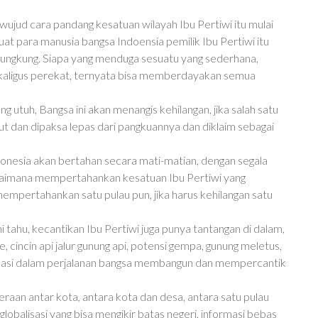
ujud cara pandang kesatuan wilayah Ibu Pertiwi itu mulai
 para manusia bangsa Indoensia pemilik Ibu Pertiwi itu
kungkung. Siapa yang menduga sesuatu yang sederhana,
ligus perekat, ternyata bisa memberdayakan semua
g utuh, Bangsa ini akan menangis kehilangan, jika salah satu
ut dan dipaksa lepas dari pangkuannya dan diklaim sebagai
donesia akan bertahan secara mati-matian, dengan segala
gaimana mempertahankan kesatuan Ibu Pertiwi yang
 mempertahankan satu pulau pun, jika harus kehilangan satu
 tahu, kecantikan Ibu Pertiwi juga punya tantangan di dalam,
, cincin api jalur gunung api, potensi gempa, gunung meletus,
ipasi dalam perjalanan bangsa membangun dan mempercantik
raan antar kota, antara kota dan desa, antara satu pulau
lobalisasi yang bisa mengikir batas negeri, informasi bebas