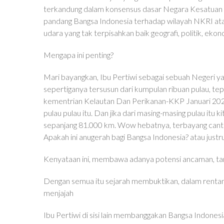
terkandung dalam konsensus dasar Negara Kesatuan 
pandang Bangsa Indonesia terhadap wilayah NKRI atau n
udara yang tak terpisahkan baik geografi, politik, ekon
Mengapa ini penting?
Mari bayangkan, Ibu Pertiwi sebagai sebuah Negeri y
sepertiganya tersusun dari kumpulan ribuan pulau, t
kementrian Kelautan Dan Perikanan-KKP Januari 2021
pulau pulau itu. Dan jika dari masing-masing pulau itu ki
sepanjang 81.000 km. Wow hebatnya, terbayang cantik 
Apakah ini anugerah bagi Bangsa Indonesia? atau just
Kenyataan ini, membawa adanya potensi ancaman, tan
Dengan semua itu sejarah membuktikan, dalam rentang
menjajah
Ibu Pertiwi di sisi lain membanggakan Bangsa Indonesi