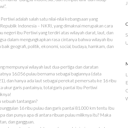
J
wi”.
ertiwi adalah salah satu nilai-nilai kebangsaan yang
Republik Indonesia – NKRI, yang dimaknai merupakan cara
egeri ibu Pertiwi yang terdiri atas wilayah darat, laut, dan
S
ngsa dalam mengungkapkan rasa cintanya bahwa wilayah ibu
U
 baik geografi, politik, ekonomi, social, budaya, hamkam, dan
ang mempunyai wilayah laut dua-pertiga dan daratan
epatnya 16.056 pulau bernama sebagai bagiannya (data
L
), dan hanya ada laut sebagai perekat pemersatu ke 16 ribu
E
ta ukur garis pantainya, total garis pantai Ibu Pertiwi
C
iknya!
W
ru sebuah tantangan?
unggulan 16 ribu pulau dan garis pantai 81.000 km tentu Ibu
apa dan punya apa di antara ribuan pulau miliknya itu? Maka
tan, dan gangguan.