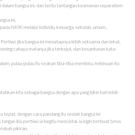
i dalam bangsa ini, dan tentu tantangan keamanan separatism
gsa ini.
pada NKRI melalui Individu, keluarga, sekolah, umum,
 Pertiwi, jika bangsa ini menatapnya lebih seksama dan lekat,
 bening cahaya matanya jika terkejut, dan kesantunan kata-
am, pulau-pulau itu seakan tiba-tiba membisu, kebisuan itu
uhkan kita sebagai bangsa dengan apa yang bikin hati lebih
 tepat, dengan cara pandang itu seolah bangsa ini
gan ibu pertiwi, ia begitu mencintai, ia ingin berbuat terus
rubah pikiran,