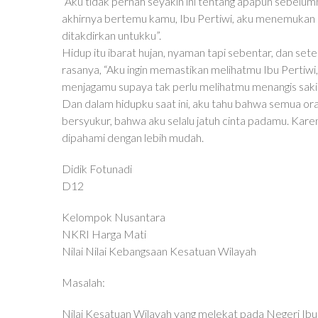
“Aku tidak pernah seyakin ini tentang apapun sebel
akhirnya bertemu kamu, Ibu Pertiwi, aku menemukan sa
ditakdirkan untukku”.
Hidup itu ibarat hujan, nyaman tapi sebentar, dan setel
rasanya, “Aku ingin memastikan melihatmu Ibu Pertiwi,
menjagamu supaya tak perlu melihatmu menangis sakit 
Dan dalam hidupku saat ini, aku tahu bahwa semua o
bersyukur, bahwa aku selalu jatuh cinta padamu. Karen
dipahami dengan lebih mudah.
Didik Fotunadi
D12
Kelompok Nusantara
NKRI Harga Mati
Nilai Nilai Kebangsaan Kesatuan Wilayah
Masalah:
Nilai Kesatuan Wilayah yang melekat pada Negeri Ibu P