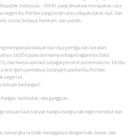
Republik Indonesia – NKRI, yang dimaknai merupakan cara
egeri ibu Pertiwi yang terdiri atas wilayah darat, laut, dan
omi, social, budaya, hamkam, dan yuridis.
ang mempunyai wilayah laut dua-pertiga dan daratan
epatnya 16.056 pulau bernama sebagai bagiannya (data
), dan hanya ada laut sebagai perekat pemersatu ke 16 ribu
ta ukur garis pantainya, total garis pantai Ibu Pertiwi
negeri ini.
ru sebuah tantangan?
tangan, hambatan, dan gangguan.
 ratusan taun banyak bangsa bangsa lain ingin merebut dan
a, namun jika Ia tidak menjaganya dengan baik, benar, dan