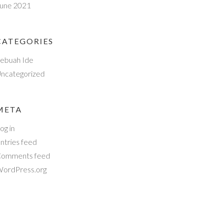
une 2021
CATEGORIES
ebuah Ide
ncategorized
META
og in
ntries feed
omments feed
ordPress.org