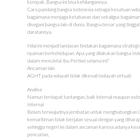
kompak, Bangsa ini bisa kehilangannya.
Cara pandang bangsa Indonesia sebagai kesatuan wilay
bagaimana menjaga ketahanan dan sekaligus bagaima
disegani bangsa lain di dunia. Bangsa besar yang tinggal
daratannya.
Nilai ini menjadi landasan tindakan bagaimana strate
nyaman berkehidupan. Apa yang dilakukan bangsa Indon
dalam mencintai Ibu Pertiwi selama ini?
Ancaman lain
AGHT pada wilayah tidak dikenali (wilayah virtual)
Analisa
Namun terdapat tantangan, baik internal maupun exte
Internal
Belum terwujudnya jembatan untuk menghubungkan (dala
kemaritiman tidak berjalan sesuai dengan yang dihara
sehingga negeri ini dalam ancaman karena adanya ke
pencurian,