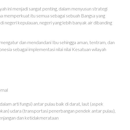
ah ini menjadi sangat penting, dalam menyusun strategi
na memperkuat itu semua sebagai sebuah Bangsa yang
 di negeri kepulauan, negeri yang lebih banyak air dibanding
gi mengatur dan mendandani Ibu sehingga aman, tentram, dan
esia sebagai implementasi nilai nilai Kesatuan wilayah
rnal
m arti fungsi) antar pulau baik di darat, laut (aspek
pkan) udara (transportasi penerbangan pendek antar pulau),
senjangan dan ketidakmerataan