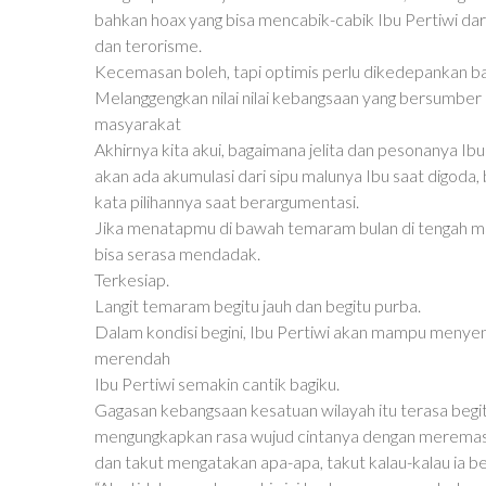
bahkan hoax yang bisa mencabik-cabik Ibu Pertiwi dar
dan terorisme.
Kecemasan boleh, tapi optimis perlu dikedepankan ban
Melanggengkan nilai nilai kebangsaan yang bersumber 
masyarakat
Akhirnya kita akui, bagaimana jelita dan pesonanya Ibu
akan ada akumulasi dari sipu malunya Ibu saat digoda,
kata pilihannya saat berargumentasi.
Jika menatapmu di bawah temaram bulan di tengah mal
bisa serasa mendadak.
Terkesiap.
Langit temaram begitu jauh dan begitu purba.
Dalam kondisi begini, Ibu Pertiwi akan mampu menyent
merendah
Ibu Pertiwi semakin cantik bagiku.
Gagasan kebangsaan kesatuan wilayah itu terasa begitu
mengungkapkan rasa wujud cintanya dengan meremas tan
dan takut mengatakan apa-apa, takut kalau-kalau ia be