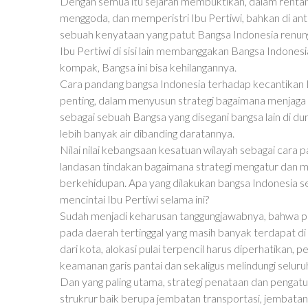
Dengan semua itu sejarah membuktikan, dalam rentang
menggoda, dan memperistri Ibu Pertiwi, bahkan di a
sebuah kenyataan yang patut Bangsa Indonesia renun
Ibu Pertiwi di sisi lain membanggakan Bangsa Indonesi
kompak, Bangsa ini bisa kehilangannya.
Cara pandang bangsa Indonesia terhadap kecantikan Ib
penting, dalam menyusun strategi bagaimana menjaga
sebagai sebuah Bangsa yang disegani bangsa lain di dun
lebih banyak air dibanding daratannya.
Nilai nilai kebangsaan kesatuan wilayah sebagai cara 
landasan tindakan bagaimana strategi mengatur dan 
berkehidupan. Apa yang dilakukan bangsa Indonesia seb
mencintai Ibu Pertiwi selama ini?
Sudah menjadi keharusan tanggungjawabnya, bahwa 
pada daerah tertinggal yang masih banyak terdapat di a
dari kota, alokasi pulai terpencil harus diperhatikan
keamanan garis pantai dan sekaligus melindungi seluruh
Dan yang paling utama, strategi penataan dan pengatu
strukrur baik berupa jembatan transportasi, jembatan