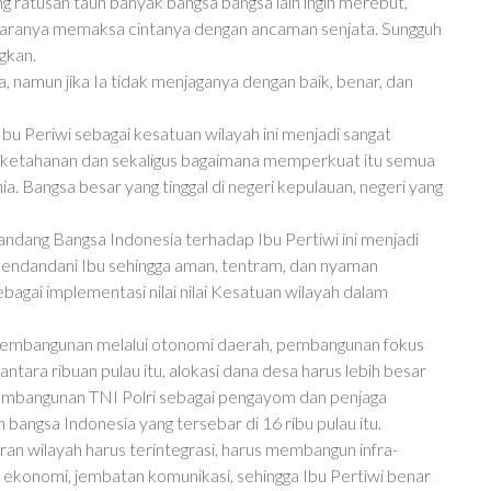
 ratusan taun banyak bangsa bangsa lain ingin merebut,
ntaranya memaksa cintanya dengan ancaman senjata. Sungguh
gkan.
a, namun jika Ia tidak menjaganya dengan baik, benar, dan
u Periwi sebagai kesatuan wilayah ini menjadi sangat
 ketahanan dan sekaligus bagaimana memperkuat itu semua
ia. Bangsa besar yang tinggal di negeri kepulauan, negeri yang
pandang Bangsa Indonesia terhadap Ibu Pertiwi ini menjadi
mendandani Ibu sehingga aman, tentram, dan nyaman
agai implementasi nilai nilai Kesatuan wilayah dalam
pembangunan melalui otonomi daerah, pembangunan fokus
ntara ribuan pulau itu, alokasi dana desa harus lebih besar
, pembangunan TNI Polri sebagai pengayom dan penjaga
 bangsa Indonesia yang tersebar di 16 ribu pulau itu.
ran wilayah harus terintegrasi, harus membangun infra-
 ekonomi, jembatan komunikasi, sehingga Ibu Pertiwi benar