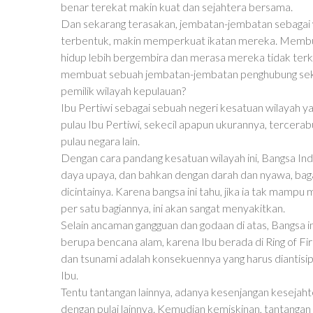
benar terekat makin kuat dan sejahtera bersama.
Dan sekarang terasakan, jembatan-jembatan sebagai w
terbentuk, makin memperkuat ikatan mereka. Membuat
hidup lebih bergembira dan merasa mereka tidak ter
membuat sebuah jembatan-jembatan penghubung seka
pemilik wilayah kepulauan?
Ibu Pertiwi sebagai sebuah negeri kesatuan wilayah yan
pulau Ibu Pertiwi, sekecil apapun ukurannya, tercerab
pulau negara lain.
Dengan cara pandang kesatuan wilayah ini, Bangsa In
daya upaya, dan bahkan dengan darah dan nyawa, ba
dicintainya. Karena bangsa ini tahu, jika ia tak mampu
per satu bagiannya, ini akan sangat menyakitkan.
Selain ancaman gangguan dan godaan di atas, Bangsa ini
berupa bencana alam, karena Ibu berada di Ring of Fire
dan tsunami adalah konsekuennya yang harus diantis
Ibu.
Tentu tantangan lainnya, adanya kesenjangan kesejahte
dengan pulai lainnya. Kemudian kemiskinan, tantangan g