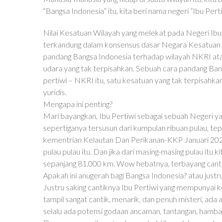
“Bangsa Indonesia” itu, kita beri nama negeri “Ibu Perti
Nilai Kesatuan Wilayah yang melekat pada Negeri Ibu P
terkandung dalam konsensus dasar Negara Kesatuan 
pandang Bangsa Indonesia terhadap wilayah NKRI atau n
udara yang tak terpisahkan. Sebuah cara pandang Ba
pertiwi – NKRI itu, satu kesatuan yang tak terpisahkan
yuridis.
Mengapa ini penting?
Mari bayangkan, Ibu Pertiwi sebagai sebuah Negeri y
sepertiganya tersusun dari kumpulan ribuan pulau, t
kementrian Kelautan Dan Perikanan-KKP Januari 2021
pulau pulau itu. Dan jika dari masing-masing pulau itu ki
sepanjang 81.000 km. Wow hebatnya, terbayang cant
Apakah ini anugerah bagi Bangsa Indonesia? atau just
Justru saking cantiknya Ibu Pertiwi yang mempunyai ke
tampil sangat cantik, menarik, dan penuh misteri, ada 
selalu ada potensi godaan ancaman, tantangan, hamba