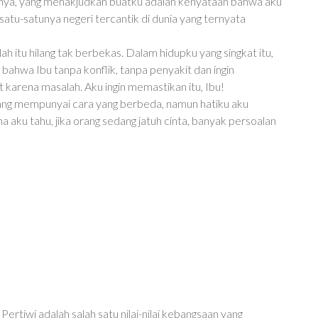
umnya, yang menakjudkan buatku adalah kenyataan bahwa aku
tu-satunya negeri tercantik di dunia yang ternyata
ah itu hilang tak berbekas. Dalam hidupku yang singkat itu,
 bahwa Ibu tanpa konflik, tanpa penyakit dan ingin
karena masalah. Aku ingin memastikan itu, Ibu!
rang mempunyai cara yang berbeda, namun hatiku aku
a aku tahu, jika orang sedang jatuh cinta, banyak persoalan
ertiwi adalah salah satu nilai-nilai kebangsaan yang