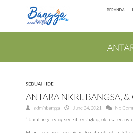
BERANDA
ANTAR
SEBUAH IDE
ANTARA NKRI, BANGSA, & 
adminbangga
June 24, 2021
No Com
“Ibarat negeri yang sedikit tersingkap, oleh karenanya 
Manusia-manusia yang hidup di suatu wilayah itu, kita 