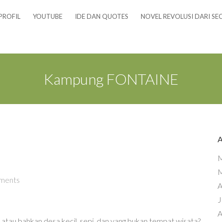
PROFIL
YOUTUBE
IDE DAN QUOTES
NOVEL REVOLUSI DARI SE
Kampung FONTAINE
M
M
ments
A
J
A
a atau bahkan desa kecil, sepi, dan yang bukan tempat wisata?