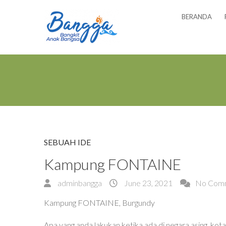
BERANDA
SEBUAH IDE
Kampung FONTAINE
adminbangga
June 23, 2021
No Com
Kampung FONTAINE, Burgundy
Apa yang anda lakukan ketika ada di negara asing, kot