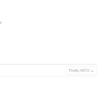
a
Finally, WFO
→