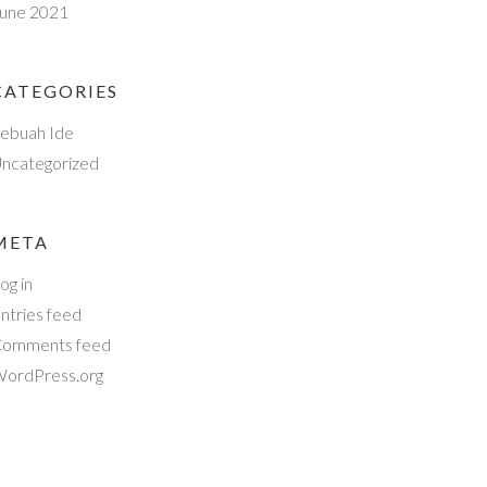
une 2021
CATEGORIES
ebuah Ide
ncategorized
META
og in
ntries feed
omments feed
ordPress.org