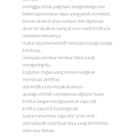
sehingga untuk pagi hari, bunga bunga dan
beberapa lembar daun yang jatuh semalam,
berserakan di atas rumput dan dijalanan
akan terabaikan sampai sore nanti ketika ia
membersihkannya
maka saya berinisiatif menyapu bunga bunga
kamboja,
menyapu lembar-lembar daun yang
mengering itu,
kegiatan ringan yang menyenangkan
membuat aktifitas
dan ketika kita melakukannya
apalagi setelah semalaman diguyur hujan
ketika tangan mengayunkan sapu lidi
ketika sapu lidi itu bergerak
suara irama khas sapu lidi “srek srek”
ada wilayah sepiritual saya yang tersentuh
ada rasa damai..