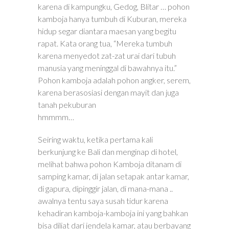
karena di kampungku, Gedog, Blitar … pohon
kamboja hanya tumbuh di Kuburan, mereka
hidup segar diantara maesan yang begitu
rapat. Kata orang tua, “Mereka tumbuh
karena menyedot zat-zat urai dari tubuh
manusia yang meninggal di bawahnya itu.”
Pohon kamboja adalah pohon angker, serem,
karena berasosiasi dengan mayit dan juga
tanah pekuburan
hmmmm…
Seiring waktu, ketika pertama kali
berkunjung ke Bali dan menginap di hotel,
melihat bahwa pohon Kamboja ditanam di
samping kamar, di jalan setapak antar kamar,
di gapura, dipinggir jalan, di mana-mana ..
awalnya tentu saya susah tidur karena
kehadiran kamboja-kamboja ini yang bahkan
bisa diliat dari jendela kamar, atau berbayang