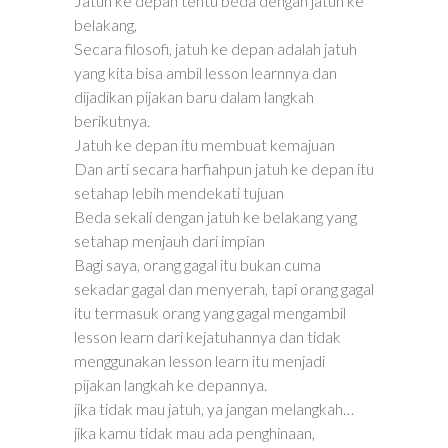
Jatuh ke depan tentu beda dengan jatuh ke
belakang,
Secara filosofi, jatuh ke depan adalah jatuh
yang kita bisa ambil lesson learnnya dan
dijadikan pijakan baru dalam langkah
berikutnya.
Jatuh ke depan itu membuat kemajuan
Dan arti secara harfiahpun jatuh ke depan itu
setahap lebih mendekati tujuan
Beda sekali dengan jatuh ke belakang yang
setahap menjauh dari impian
Bagi saya, orang gagal itu bukan cuma
sekadar gagal dan menyerah, tapi orang gagal
itu termasuk orang yang gagal mengambil
lesson learn dari kejatuhannya dan tidak
menggunakan lesson learn itu menjadi
pijakan langkah ke depannya.
jika tidak mau jatuh, ya jangan melangkah…
jika kamu tidak mau ada penghinaan,